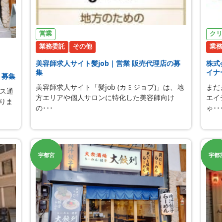
営業
ク
業務委託
その他
業
美容師求人サイト髪job｜営業 販売代理店の募
株式
集
イナ
ト募集
美容師求人サイト「髪job (カミジョブ)」は、地
まだ
ス通
方エリアや個人サロンに特化した美容師向け
エイ
おりま
の･･･
ゃ･･
宇都宮
宇都