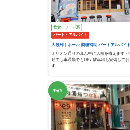
飲食・フード系
パート・アルバイト
大餃列｜ホール 調理補助 パートアルバイ
オリオン通りの真ん中に店舗を構えます バ
勤でも車通勤でもOK♪ 駐車場も完備して
す
宇都宮