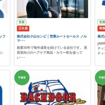
営業
営
正社員
業
ッフ
株式会社小山センビ｜営業ルートセールス ノル
株式
マ･･･
JA
、
創業50年で毎年成長を続けている会社です。 美
ティ
ン
容室向けのヘアケア商品・カラー剤を扱って
ティ･
い･･･
宇都宮
宇都