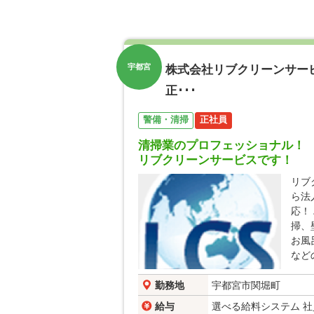
株式会社リブクリーンサー
宇都宮
正･･･
警備・清掃
正社員
清掃業のプロフェッショナル！
リブクリーンサービスです！
リブ
ら法
応！
掃、
お風
など
勤務地
宇都宮市関堀町
給与
選べる給料システム 社員