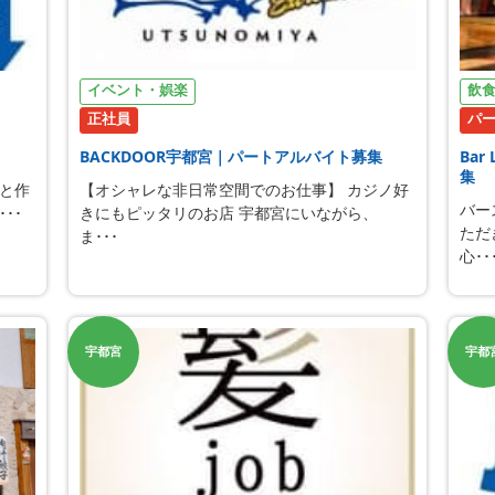
イベント・娯楽
飲
正社員
パ
BACKDOOR宇都宮｜パートアルバイト募集
Ba
集
と作
【オシャレな非日常空間でのお仕事】 カジノ好
バー
･･
きにもピッタリのお店 宇都宮にいながら、
ただ
ま･･･
心･･
宇都宮
宇都