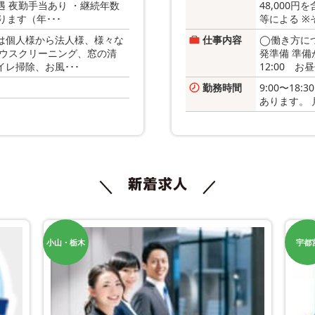
 夜勤手当あり ・継続年数
48,000
ります（年･･･
等による ※
は個人様から法人様、様々な
仕事内容
◯働き方につい
ハウスクリーニング、窓の清
発準備 準備
レ掃除、お風･･･
12:00 お
勤務時間
9:00〜18
あります。 
小山・栃木
宇都