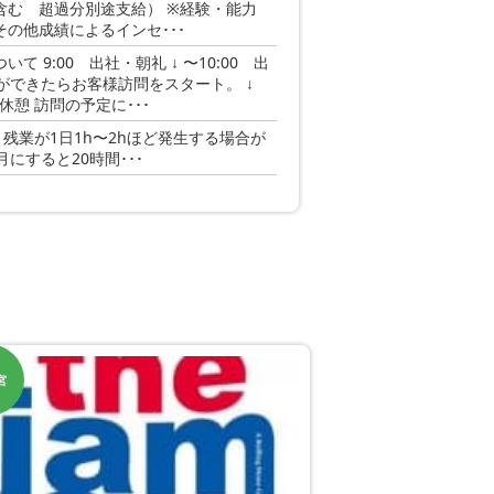
円を含む 超過分別途支給） ※経験・能力
その他成績によるインセ･･･
て 9:00 出社・朝礼 ↓ 〜10:00 出
ができたらお客様訪問をスタート。 ↓
昼休憩 訪問の予定に･･･
:30 残業が1日1h〜2hほど発生する場合が
月にすると20時間･･･
宮