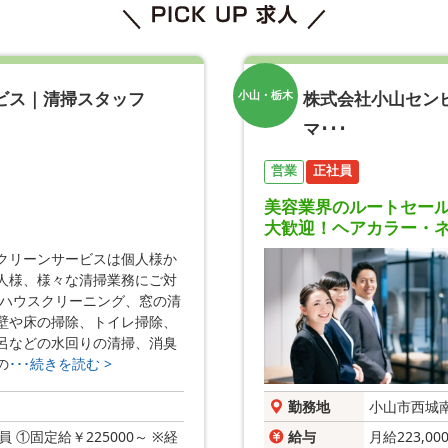
ビス｜清掃スタッフ
株式会社小山セン
小山・栃木
マ･･･
営業
正社員
美容業界のルートセー
大歓迎！ヘアカラー・ネ
クリーンサービスは個人様か
人様、様々な清掃業務にご対
 ハウスクリーニング、窓の清
壁や床の掃除、トイレ掃除、
呂などの水回りの清掃、消臭
の
･･･続きを読む >
勤務地
小山市西城
 ①固定給￥225000～ ※経
給与
月給223,0