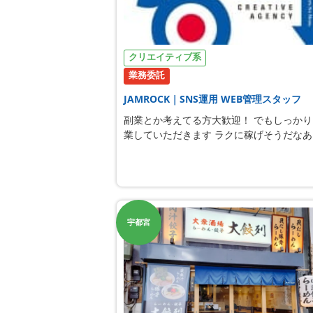
クリエイティブ系
業務委託
JAMROCK｜SNS運用 WEB管理スタッフ
副業とか考えてる方大歓迎！ でもしっかり
業していただきます ラクに稼げそうだなあ･
宇都宮