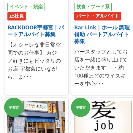
イベント・娯楽
飲食・フード系
正社員
パート・アルバイト
BACKDOOR宇都宮｜パ
Bar Link｜ホール 調理
ートアルバイト募集
補助 パートアルバイト
募集
【オシャレな非日常空
バースタッフとしてお
間でのお仕事】 カジ
店を一緒に盛り上げて
ノ好きにもピッタリの
いただきます。 ・約
お店 宇都宮にいなが
100種ほどのウイスキ
ら、ま･･･
ーを中心･･･
宇都宮
宇都宮