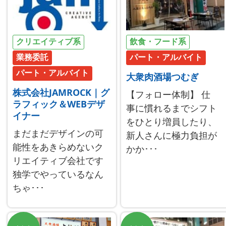
クリエイティブ系
飲食・フード系
業務委託
パート・アルバイト
パート・アルバイト
大衆肉酒場つむぎ
株式会社JAMROCK｜グ
【フォロー体制】 仕
ラフィック＆WEBデザ
事に慣れるまでシフト
イナー
をひとり増員したり、
まだまだデザインの可
新人さんに極力負担が
能性をあきらめないク
かか･･･
リエイティブ会社です
独学でやっているなん
ちゃ･･･