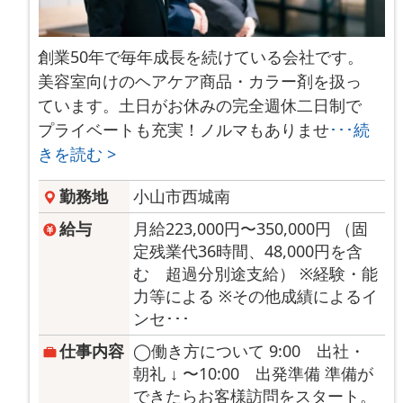
創業50年で毎年成長を続けている会社です。
美容室向けのヘアケア商品・カラー剤を扱っ
ています。土日がお休みの完全週休二日制で
プライベートも充実！ノルマもありませ
･･･続
きを読む >
勤務地
小山市西城南
給与
月給223,000円〜350,000円 （固
定残業代36時間、48,000円を含
む 超過分別途支給） ※経験・能
力等による ※その他成績によるイ
ンセ･･･
仕事内容
◯働き方について 9:00 出社・
朝礼 ↓ 〜10:00 出発準備 準備が
できたらお客様訪問をスタート。