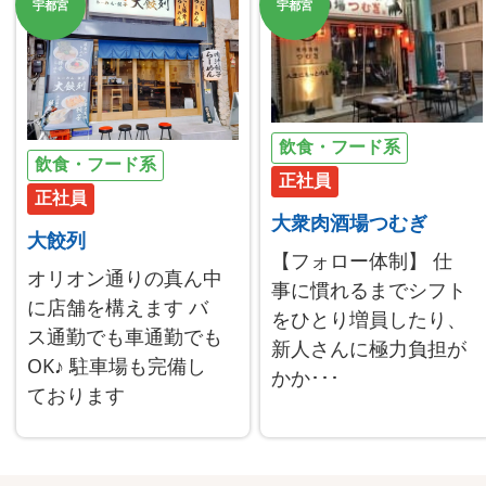
宇都宮
宇都宮
飲食・フード系
飲食・フード系
正社員
正社員
大衆肉酒場つむぎ
大餃列
【フォロー体制】 仕
オリオン通りの真ん中
事に慣れるまでシフト
に店舗を構えます バ
をひとり増員したり、
ス通勤でも車通勤でも
新人さんに極力負担が
OK♪ 駐車場も完備し
かか･･･
ております