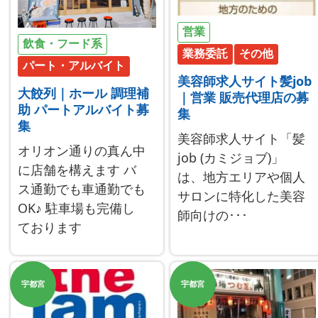
営業
飲食・フード系
業務委託
その他
パート・アルバイト
美容師求人サイト髪job
大餃列｜ホール 調理補
｜営業 販売代理店の募
助 パートアルバイト募
集
集
美容師求人サイト「髪
オリオン通りの真ん中
job (カミジョブ)」
に店舗を構えます バ
は、地方エリアや個人
ス通勤でも車通勤でも
サロンに特化した美容
OK♪ 駐車場も完備し
師向けの･･･
ております
宇都宮
宇都宮