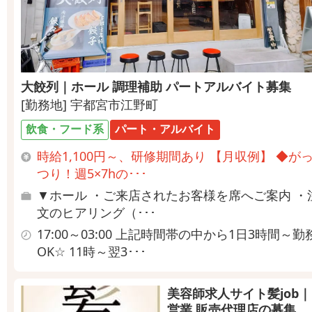
大餃列｜ホール 調理補助 パートアルバイト募集
[勤務地] 宇都宮市江野町
飲食・フード系
パート・アルバイト
時給1,100円～、研修期間あり 【月収例】 ◆が
つり！週5×7hの･･･
▼ホール ・ご来店されたお客様を席へご案内 ・
文のヒアリング（･･･
17:00～03:00 上記時間帯の中から1日3時間～勤
OK☆ 11時～翌3･･･
美容師求人サイト髪job｜
営業 販売代理店の募集