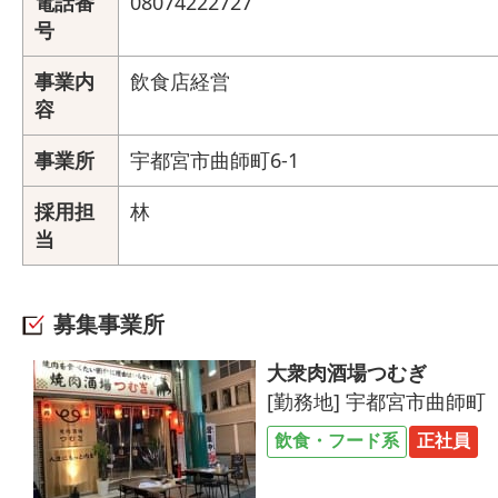
電話番
08074222727
号
事業内
飲食店経営
容
事業所
宇都宮市曲師町6-1
採用担
林
当
募集事業所
大衆肉酒場つむぎ
[勤務地] 宇都宮市曲師町
飲食・フード系
正社員