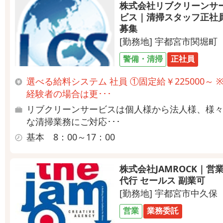
株式会社リブクリーンサ
ビス｜清掃スタッフ正社
募集
[勤務地] 宇都宮市関堀町
警備・清掃
正社員
選べる給料システム 社員 ①固定給￥225000～ 
経験者の場合は更･･･
リブクリーンサービスは個人様から法人様、様
な清掃業務にご対応･･･
基本 8：00～17：00
株式会社JAMROCK｜営
代行 セールス 副業可
[勤務地] 宇都宮市中久保
営業
業務委託