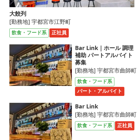
大餃列
[勤務地] 宇都宮市江野町
飲食・フード系
正社員
Bar Link｜ホール 調理
補助 パートアルバイト
募集
[勤務地] 宇都宮市曲師町
飲食・フード系
パート・アルバイト
Bar Link
[勤務地] 宇都宮市曲師町
飲食・フード系
正社員