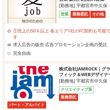
[勤務地] 宇都宮市中久保
営業
業務委託
その他
①売上の50％以上 各エリア1社のFC契約も可能
す
求人広告の販売 広告プロモーション企画の受託
完全自由
株式会社JAMROCK｜グ
フィック＆WEBデザイナ
[勤務地] 宇都宮市中久保
クリエイティブ系
業務委託
パート・アルバイト